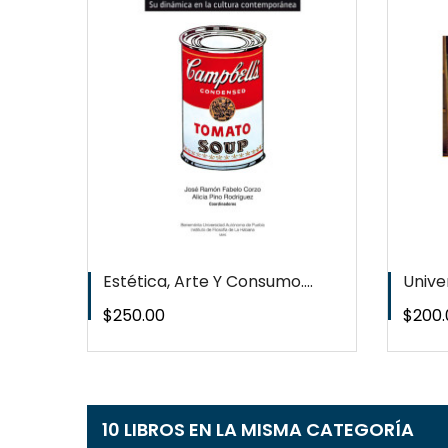
EW
QUICKVIEW
T
WISHLIST
Estética, Arte Y Consumo....
Univer
Precio
Preci
$250.00
$200.
10 LIBROS EN LA MISMA CATEGORÍA