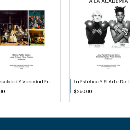
QUICKVIEW
QUICKVI
WISHLIST
WISHLIS
salidad Y Variedad En...
La Estética Y El Arte De La
o
Precio
00
$250.00