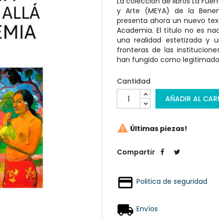
La colección de libros La Fuen
y Arte (MEYA) de la Benem
presenta ahora un nuevo texto
Academia. El título no es nad
una realidad estetizada y
fronteras de las institucio
han fungido como legitimadora
Cantidad
AÑADIR AL CAR

Últimas piezas!
Compartir
Politica de seguridad
Envíos