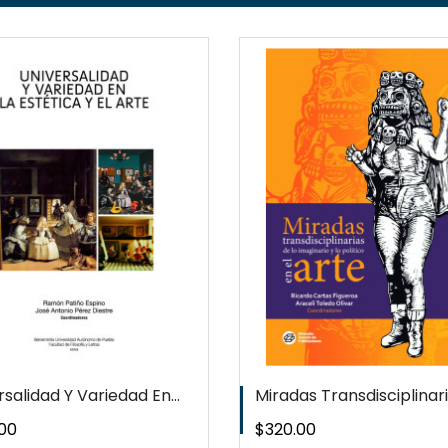
QUICKVIEW
QUICKVI
WISHLIST
WISHLIS
salidad Y Variedad En...
Miradas Transdisciplinaria
o
Precio
00
$320.00