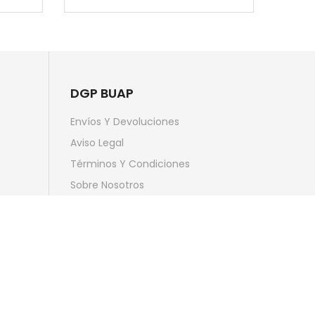
DGP BUAP
Envíos Y Devoluciones
Aviso Legal
Términos Y Condiciones
Sobre Nosotros
Pago Seguro
Contactar Con Nosotros
Mapa Del Sitio
Tiendas