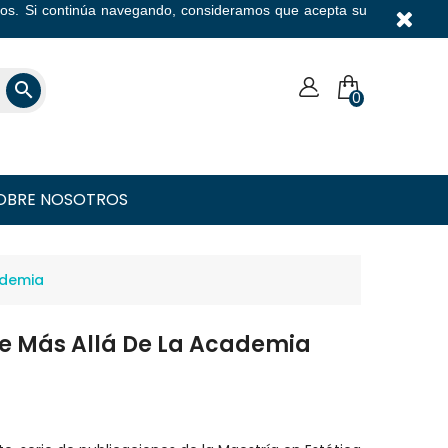
icios. Si continúa navegando, consideramos que acepta su
Moneda

0
OBRE NOSOTROS
ademia
rte Más Allá De La Academia