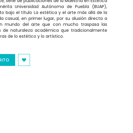
te, serie de publicaciones de la Maestría en Estética
érita Universidad Autónoma de Puebla (BUAP),
 bajo el título La estética y el arte más allá de la
a casual, en primer lugar, por su alusión directa a
 un mundo del arte que con mucho traspasa las
nes de naturaleza académica que tradicionalmente
s de lo estético y lo artístico.
RITO