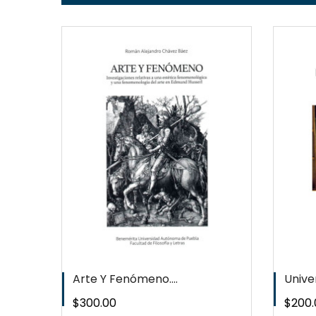
EW
QUICKVIEW
T
WISHLIST
Arte Y Fenómeno....
Univer
Precio
Preci
$300.00
$200.