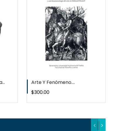
EW
T
...
Arte Y Fenómeno....
Precio
$300.00