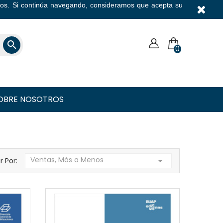
icios. Si continúa navegando, consideramos que acepta su
Moneda

0
OBRE NOSOTROS
Ventas, Más a Menos

ar Por: