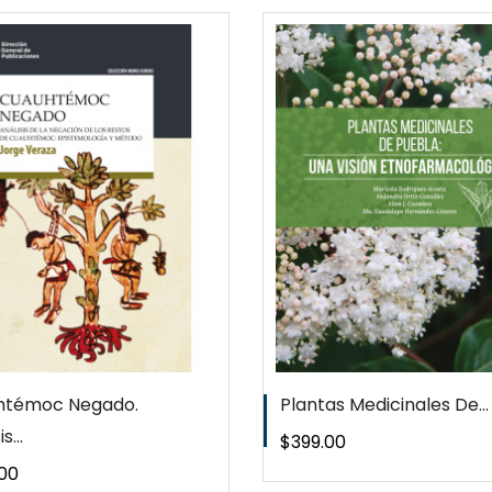
QUICKVIEW
QUICKVI
WISHLIST
WISHLIS
htémoc Negado.
Plantas Medicinales De...
s...
Precio
$399.00
o
00