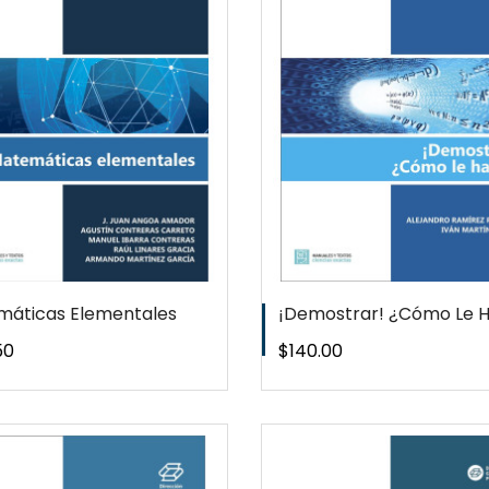
QUICKVIEW
QUICKVI
WISHLIST
WISHLIS
áticas Elementales
¡Demostrar! ¿Cómo Le 
o
Precio
50
$140.00