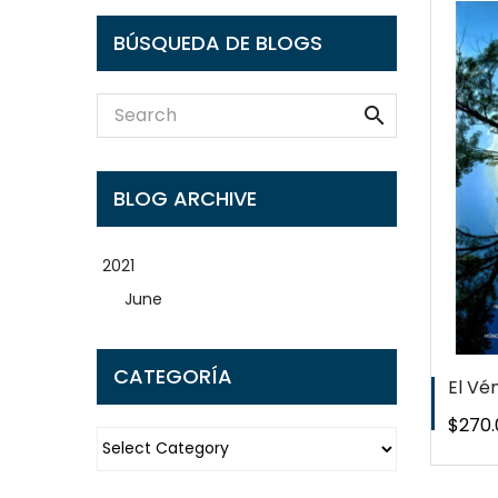
BÚSQUEDA DE BLOGS
QUICKVIEW

WISHLIST
BLOG ARCHIVE
2021
June
CATEGORÍA
El Vé
Preci
$270.