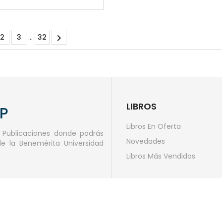

2
3
…
32
LIBROS
AP
Libros En Oferta
e Publicaciones donde podrás
Novedades
de la Benemérita Universidad
Libros Más Vendidos