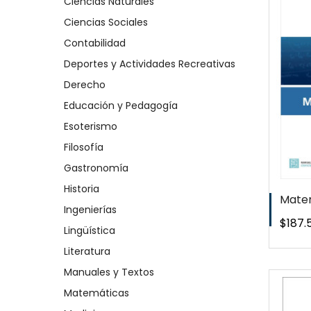
Ciencias Naturales
QUICKVIEW
Ciencias Sociales
Contabilidad
WISHLIST
Deportes y Actividades Recreativas
Derecho
Educación y Pedagogía
Esoterismo
Filosofía
Gastronomía
Historia
Matem
Ingenierías
Preci
$187.
Lingüística
Literatura
Manuales y Textos
Matemáticas