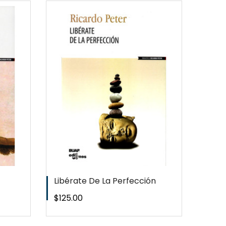
EW
T
Libérate De La Perfección
Precio
$125.00