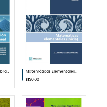
EW
T
ra...
Matemáticas Elementales...
Precio
$130.00