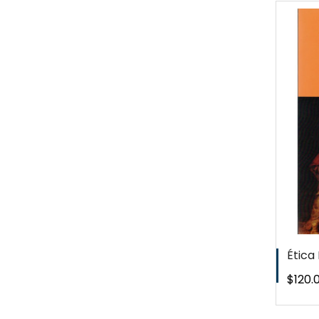
QUICKVIEW
WISHLIST
Ética 
Preci
$120.