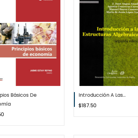
QUICKVIEW
QUICKVI
WISHLIST
WISHLIS
ipios Básicos De
Introducción A Las...
omía
Precio
$187.50
o
50