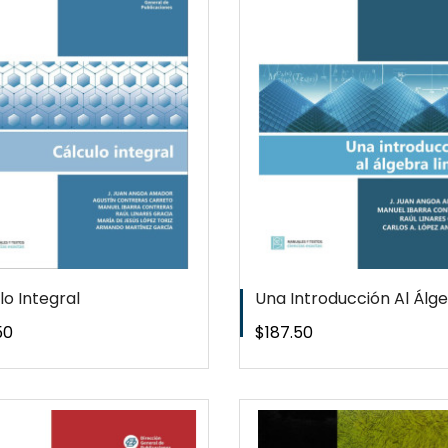
QUICKVIEW
QUICKVI
WISHLIST
WISHLIS
lo Integral
Una Introducción Al Álgeb
o
Precio
50
$187.50