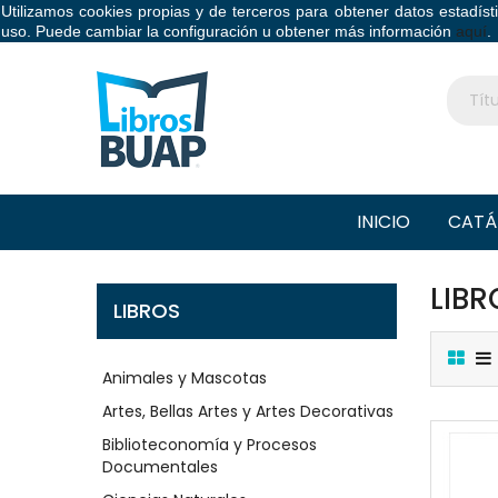
Utilizamos cookies propias y de terceros para obtener datos estadís
Libros BUAP
uso. Puede cambiar la configuración u obtener más información
aquí
.
INICIO
CATÁ
LIB
LIBROS
Animales y Mascotas
Artes, Bellas Artes y Artes Decorativas
Biblioteconomía y Procesos
Documentales