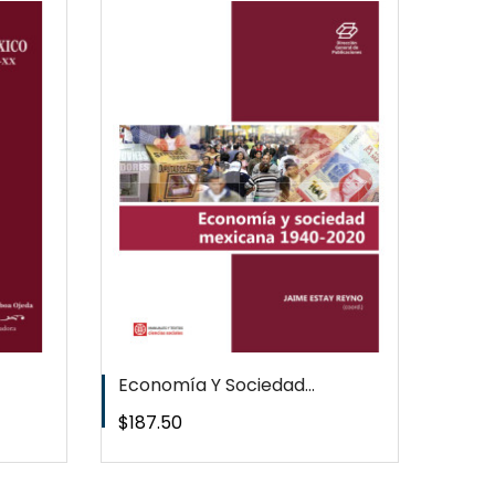
EW
T
Economía Y Sociedad...
Precio
$187.50