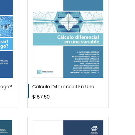
EW
T
Hago?
Cálculo Diferencial En Una...
Precio
$187.50