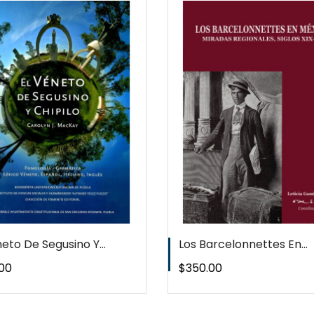
QUICKVIEW
QUICKVI
WISHLIST
WISHLIS
neto De Segusino Y...
Los Barcelonnettes En...
o
Precio
00
$350.00