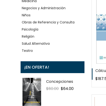
Medicina
Negocios y Administración
QUICKVIEW
Niños
WISHLIST
Obras de Referencia y Consulta
Psicología
Religión
Salud Alternativa
Teatro
¡EN OFERTA!
Cálcu
Preci
$187.
Concepciones
Precio
Precio
$80.00
$64.00
regular