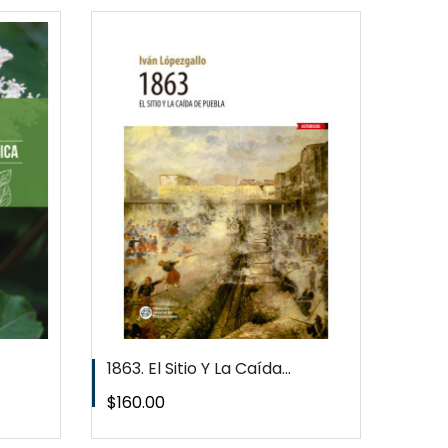
EW
T
1863. El Sitio Y La Caída...
Precio
$160.00