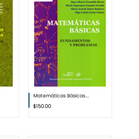
EW
T
Matemáticas Básicas....
Precio
$150.00