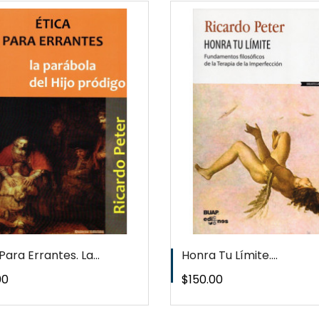
QUICKVIEW
QUICKVI
WISHLIST
WISHLIS
Para Errantes. La...
Honra Tu Límite....
o
Precio
00
$150.00