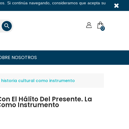
icios. Si continúa navegando, consideramos que acepta su
Moneda

0
OBRE NOSOTROS
a historia cultural como instrumento
Con El Hálito Del Presente. La
 Como Instrumento