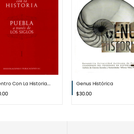
QUICKVIEW
WISHLIST
tro Con La Historia....
Genus Histórica
o
Precio
0.00
$30.00