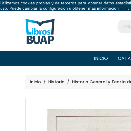
Utilizamos cookies propias y de terceros para obtener datos estadís
Libros BUAP
uso. Puede cambiar la configuración u obtener más información
aquí
.
INICIO
CATÁ
Inicio
Historia
Historia General y Teoría d