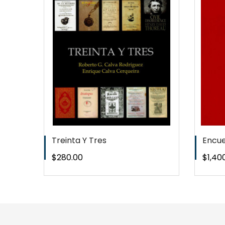
EW
QUICKVIEW
T
WISHLIST
Treinta Y Tres
Encuen
Precio
Preci
$280.00
$1,40