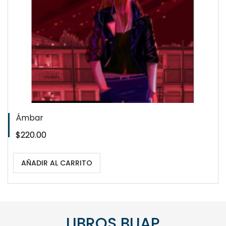
WISHLIST
Ámbar
Precio
$220.00
AÑADIR AL CARRITO
LIBROS BUAP