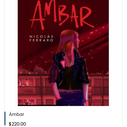
QUICKVIEW
WISHLIST
Ámbar
Precio
$220.00