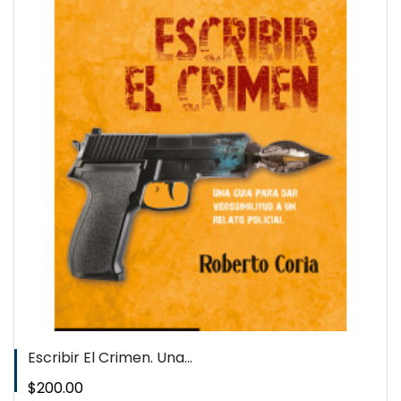
QUICKVIEW
WISHLIST
Escribir El Crimen. Una...
Precio
$200.00