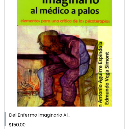
QUICKVIEW
WISHLIST
Del Enfermo Imaginario Al...
Precio
$150.00