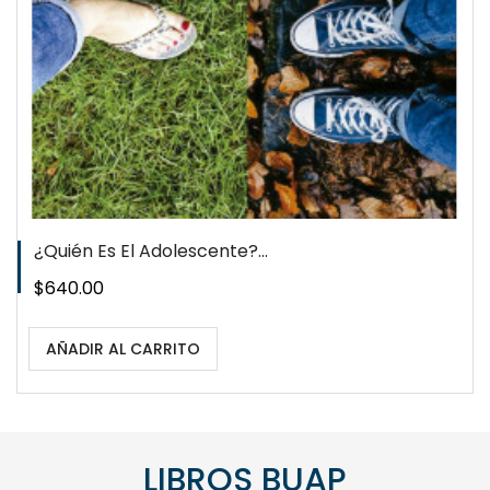
WISHLIST
¿Quién Es El Adolescente?...
Precio
$640.00
AÑADIR AL CARRITO
LIBROS BUAP