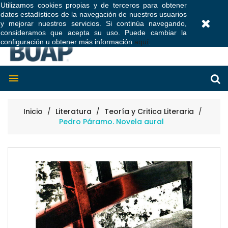
Utilizamos cookies propias y de terceros para obtener
datos estadísticos de la navegación de nuestros usuarios
0
y mejorar nuestros servicios. Si continúa navegando,
consideramos que acepta su uso. Puede cambiar la
configuración u obtener más información
aquí
.

Inicio
Literatura
Teoría y Critica Literaria
Pedro Páramo. Novela aural