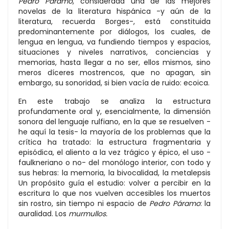
Pedro Páramo
, considerada una de las mejores
novelas de la literatura hispánica -y aún de la
literatura, recuerda Borges-, está constituida
predominantemente por diálogos, los cuales, de
lengua en lengua, va fundiendo tiempos y espacios,
situaciones y niveles narrativos, conciencias y
memorias, hasta llegar a no ser, ellos mismos, sino
meros díceres mostrencos, que no apagan, sin
embargo, su sonoridad, si bien vacía de ruido: ecoica.
En este trabajo se analiza la estructura
profundamente oral y, esencialmente, la dimensión
sonora del lenguaje rulfiano, en la que se resuelven -
he aquí la tesis- la mayoría de los problemas que la
crítica ha tratado: la estructura fragmentaria y
episódica, el aliento a la vez trágico y épico, el uso -
faulkneriano o no- del monólogo interior, con todo y
sus hebras: la memoria, la bivocalidad, la metalepsis
Un propósito guía el estudio: volver a percibir en la
escritura lo que nos vuelven accesibles los muertos
sin rostro, sin tiempo ni espacio de
Pedro Páramo
: la
auralidad. Los
murmullos.