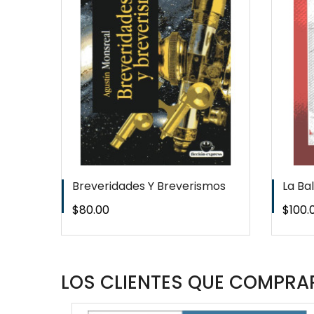
EW
QUICKVIEW
T
WISHLIST
Breveridades Y Breverismos
La Ba
Precio
Preci
$80.00
$100.
LOS CLIENTES QUE COMPRAR