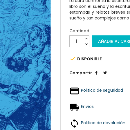
La obra confronta la escritura
libro son el sueño y la escri
estampas y relatos breves s
sueño y tan complejos como l
Cantidad
AÑADIR AL CAR

DISPONIBLE
Compartir
Politica de seguridad
Envíos
Politica de devolución