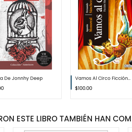
QUICKVIEW
QUICKVI
WISHLIST
WISHLIS
la De Jonnhy Deep
Vamos Al Circo Ficción...
o
Precio
00
$100.00
ON ESTE LIBRO TAMBIÉN HAN COM