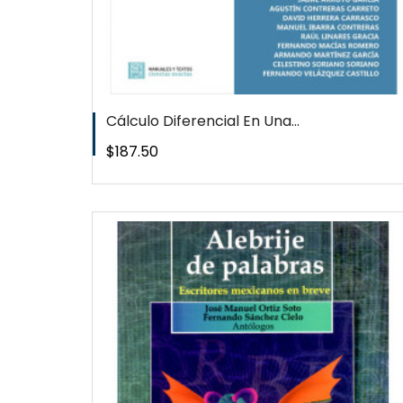
Cálculo Diferencial En Una...
Precio
$187.50
W
QUICKVIEW