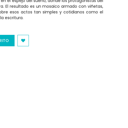
 en el espejo del sueño, donde los protagonistas del
tura. El resultado es un mosaico armado con viñetas,
obre esos actos tan simples y cotidianos como el
a escritura.
RITO