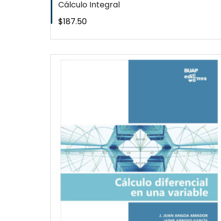
Cálculo Integral
Precio
$187.50
W
QUICKVIEW
WISHLIST