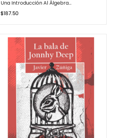
Una Introducción Al Álgebra...
Precio
$187.50