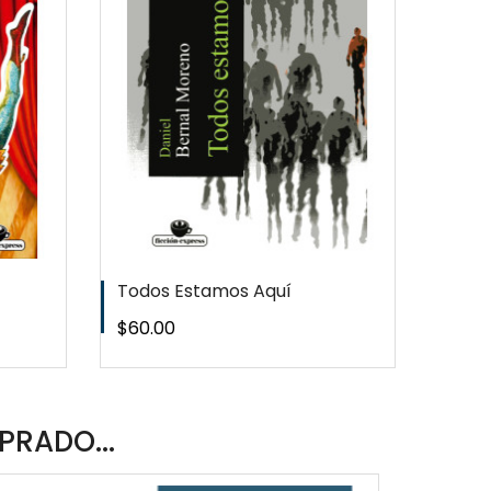
EW
QUICKVIEW
T
WISHLIST
Todos Estamos Aquí
Músi
Precio
Preci
$60.00
$60.
PRADO...