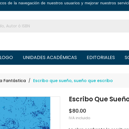
ticos de la navegación de nuestros usuarios y mejorar nuestros serv
LOGO
UNIDADES ACADÉMICAS
EDITORIALES
S
ra Fantástica
Escribo que sueño, sueño que escribo
Escribo Que Sueño
$80.00
IVA incluido