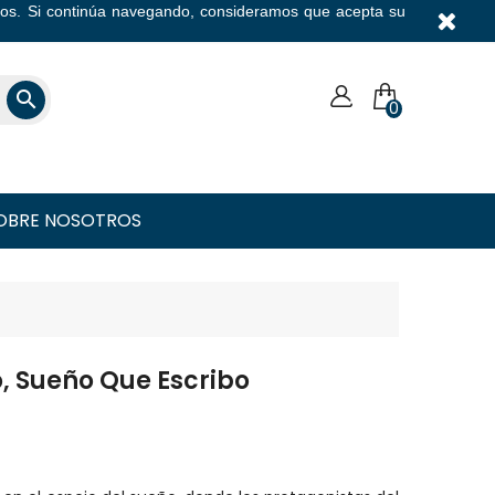
icios. Si continúa navegando, consideramos que acepta su
Moneda

0
OBRE NOSOTROS
, Sueño Que Escribo