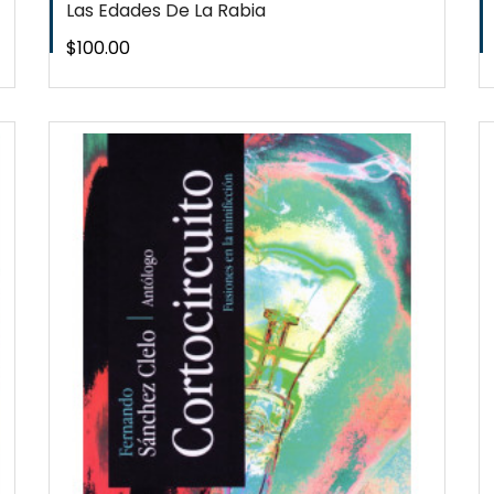
Las Edades De La Rabia
Precio
$100.00
QUICKVIEW
WISHLIST