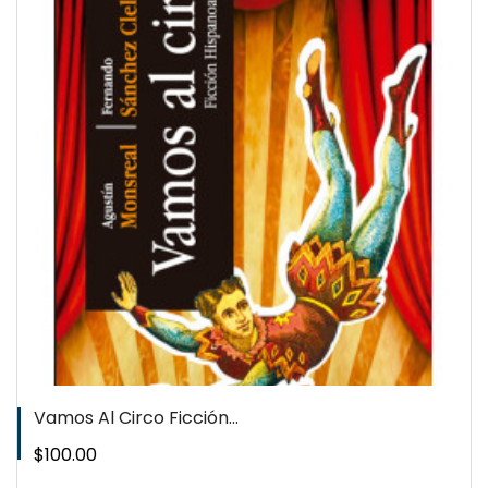
QUICKVIEW
WISHLIST
Vamos Al Circo Ficción...
Precio
$100.00