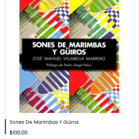
QUICKVIEW
WISHLIST
Sones De Marimbas Y Güiros
Precio
$100.00