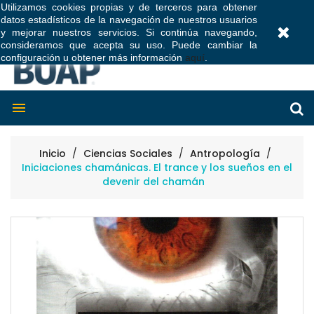
Utilizamos cookies propias y de terceros para obtener
datos estadísticos de la navegación de nuestros usuarios
0
y mejorar nuestros servicios. Si continúa navegando,
consideramos que acepta su uso. Puede cambiar la
configuración u obtener más información
aquí
.

Inicio
Ciencias Sociales
Antropología
Iniciaciones chamánicas. El trance y los sueños en el
devenir del chamán