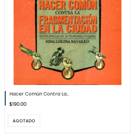
QUICKVIEW
WISHLIST
Hacer Común Contra La...
Precio
$190.00
AGOTADO