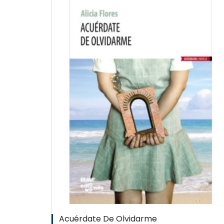
W
QUICKVIEW
WISHLIST
Acuérdate De Olvidarme