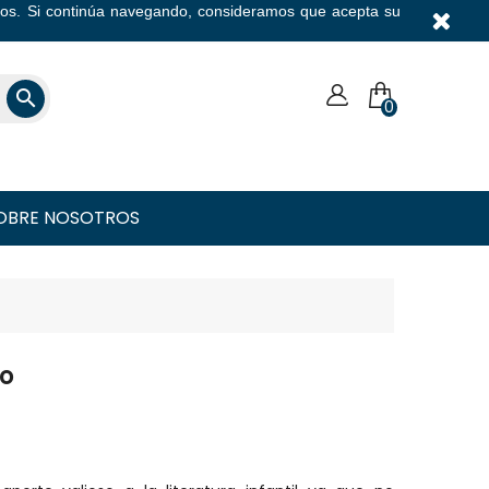
icios. Si continúa navegando, consideramos que acepta su
Moneda

0
OBRE NOSOTROS
to