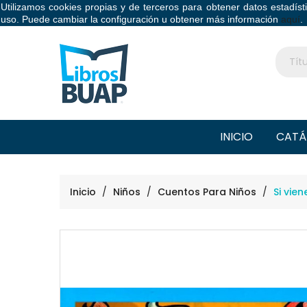
Utilizamos cookies propias y de terceros para obtener datos estadís
Libros BUAP
uso. Puede cambiar la configuración u obtener más información
aquí
.
INICIO
CATÁ
Inicio
Niños
Cuentos Para Niños
Si vie