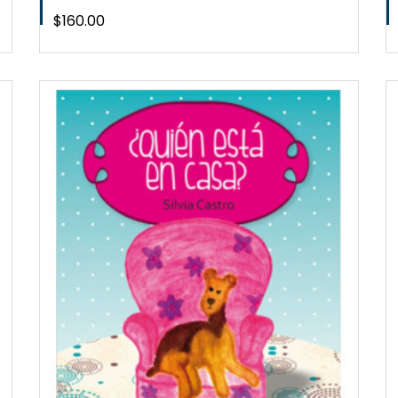
Precio
$160.00
QUICKVIEW
WISHLIST