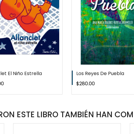
WISHLIST
WISHLIS
let El Niño Estrella
Los Reyes De Puebla
o
Precio
00
$280.00
ON ESTE LIBRO TAMBIÉN HAN COM