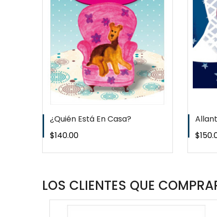
T
WISHLIST
¿Quién Está En Casa?
Allant
Precio
Preci
$140.00
$150.
LOS CLIENTES QUE COMPRAR