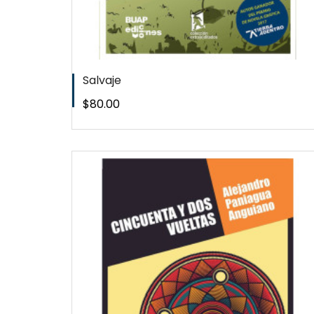
Salvaje
Precio
$80.00
W
QUICKVIEW
WISHLIST