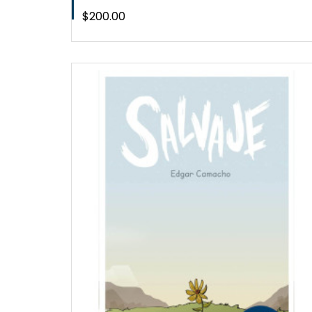
Precio
$200.00
W
QUICKVIEW
WISHLIST