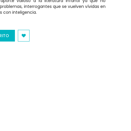
aporte valioso a la literatura infantil ya que no
 problemas, interrogantes que se vuelven vívidas en
 con inteligencia.
RITO