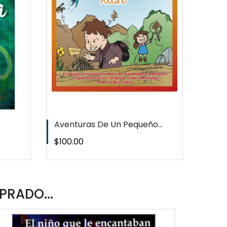
T
WISHLIST
Aventuras De Un Pequeño...
Fras
Precio
Preci
$100.00
$160
PRADO...