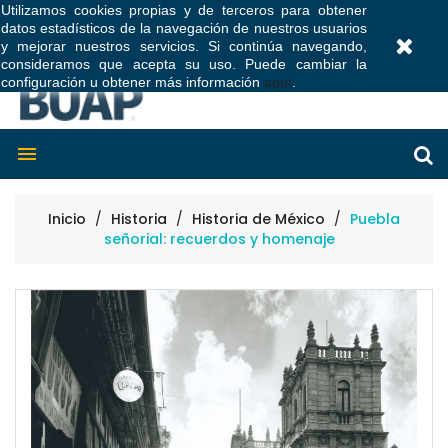
Utilizamos cookies propias y de terceros para obtener
datos estadísticos de la navegación de nuestros usuarios
0
y mejorar nuestros servicios. Si continúa navegando,
consideramos que acepta su uso. Puede cambiar la
configuración u obtener más información
aquí
.

Inicio
Historia
Historia de México
Puebla
señorial: recuerdos y homenaje