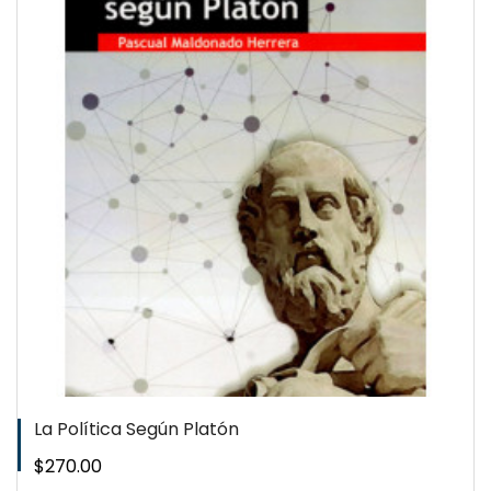
QUICKVIEW
WISHLIST
La Política Según Platón
Precio
$270.00