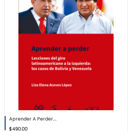
QUICKVIEW
WISHLIST
Aprender A Perder....
Precio
$490.00