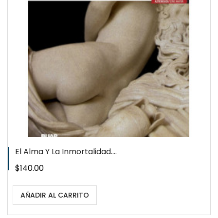
QUICKVIEW
WISHLIST
El Alma Y La Inmortalidad....
Precio
$140.00
AÑADIR AL CARRITO