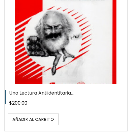
QUICKVIEW
WISHLIST
Una Lectura Antiidentitaria...
Precio
$200.00
AÑADIR AL CARRITO