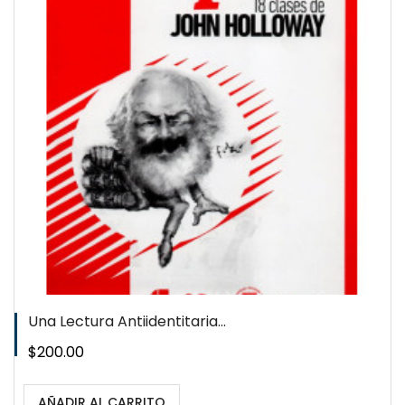
QUICKVIEW
WISHLIST
Una Lectura Antiidentitaria...
Precio
$200.00
AÑADIR AL CARRITO