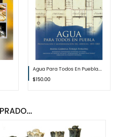
T
Agua Para Todos En Puebla....
Precio
$150.00
PRADO...