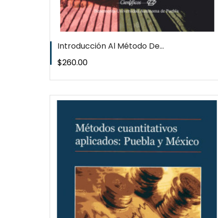
Introducción Al Método De...
Precio
$260.00
W
QUICKVIEW
WISHLIST