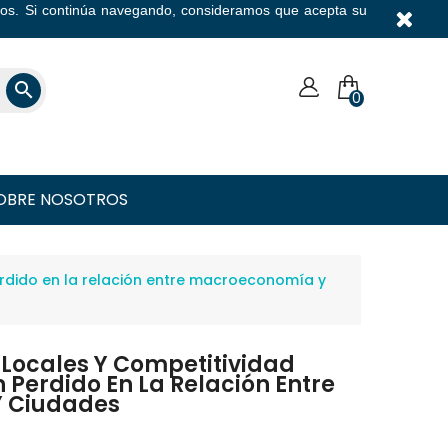
icios. Si continúa navegando, consideramos que acepta su
Moneda

0
OBRE NOSOTROS
perdido en la relación entre macroeconomía y
s Locales Y Competitividad
 Perdido En La Relación Entre
 Ciudades