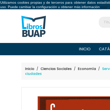
Utilizamos cookies propias y de terceros para obtener datos estadís
Libros BUAP
uso. Puede cambiar la configuración u obtener más información
aquí
.
INICIO
CATÁ
Inicio
Ciencias Sociales
Economía
Serv
ciudades