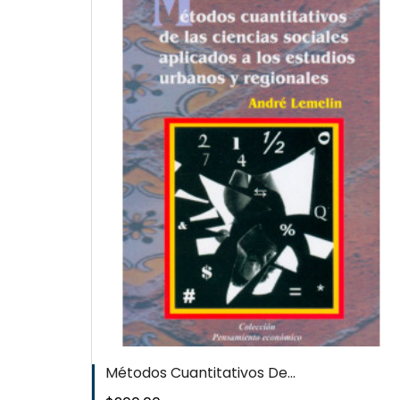
W
QUICKVIEW
WISHLIST
Métodos Cuantitativos De...