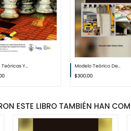
WISHLIST
WISHLIS
Teóricas Y...
Modelo Teórico De...
o
Precio
00
$300.00
ON ESTE LIBRO TAMBIÉN HAN COM