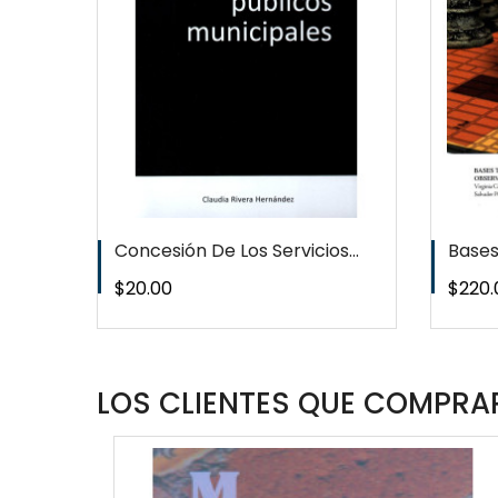
T
WISHLIST
Concesión De Los Servicios...
Bases 
Precio
Preci
$20.00
$220.
LOS CLIENTES QUE COMPRAR