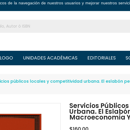
ticos de la navegación de nuestros usuarios y mejorar nuestros serv
LOGO
UNIDADES ACADÉMICAS
EDITORIALES
S
icios públicos locales y competitividad urbana. El eslabón 
Servicios Público
Urbana. El Eslabón
Macroeconomía Y
$160.00