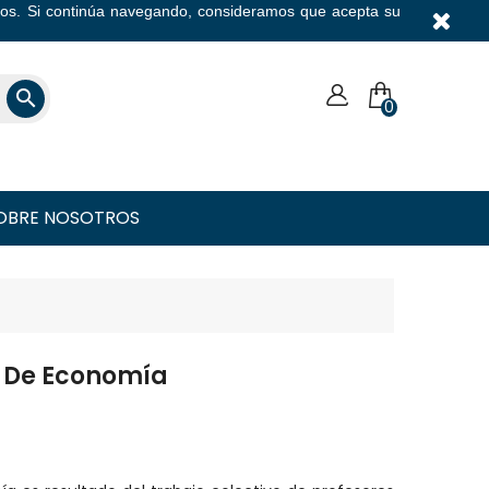
icios. Si continúa navegando, consideramos que acepta su
Moneda

0
OBRE NOSOTROS
s De Economía