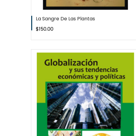
La Sangre De Las Plantas
Precio
$150.00
W
QUICKVIEW
WISHLIST