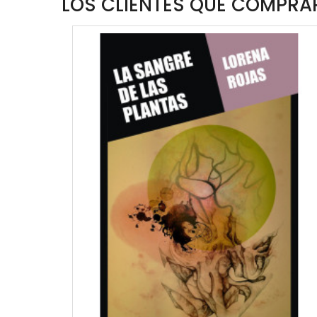
LOS CLIENTES QUE COMPRAR
W
QUICKVIEW
WISHLIST