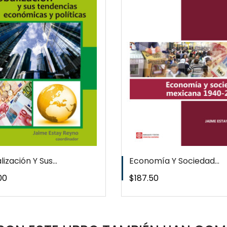
QUICKVIEW
QUICKVI
WISHLIST
WISHLIS
ización Y Sus...
Economía Y Sociedad...
o
Precio
00
$187.50