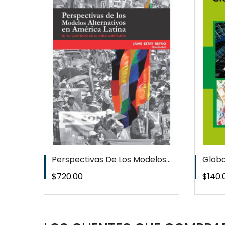
EW
QUICKVIEW
T
WISHLIST
Perspectivas De Los Modelos...
Global
Precio
Preci
$720.00
$140.