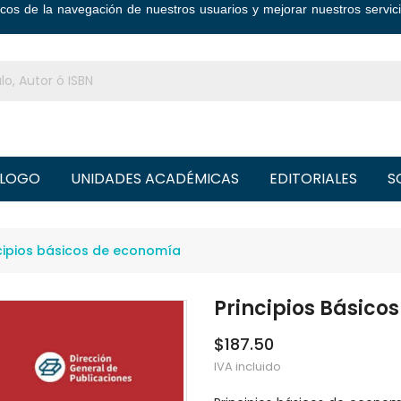
ticos de la navegación de nuestros usuarios y mejorar nuestros serv
LOGO
UNIDADES ACADÉMICAS
EDITORIALES
S
cipios básicos de economía
Principios Básico
$187.50
IVA incluido