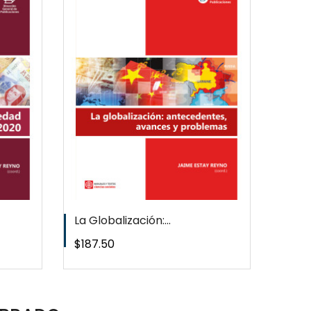
EW
T
La Globalización:...
Precio
$187.50