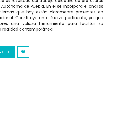
ía es resultado del trabajo colectivo de profesores
 Autónoma de Puebla. En él se incorpora el análisis
oblemas que hoy están claramente presentes en
acional. Constituye un esfuerzo pertinente, ya que
res una valiosa herramienta para facilitar su
a realidad contemporánea.
RITO