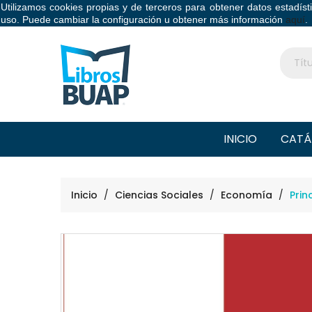
Utilizamos cookies propias y de terceros para obtener datos estadís
Libros BUAP
uso. Puede cambiar la configuración u obtener más información
aquí
.
INICIO
CATÁ
Inicio
Ciencias Sociales
Economía
Prin