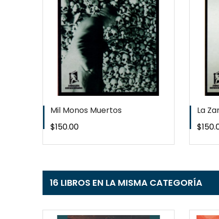
T
WISHLIST
Mil Monos Muertos
La Za
Precio
Preci
$150.00
$150.
16 LIBROS EN LA MISMA CATEGORÍA