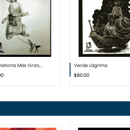
WISHLIST
WISHLIS
nahoria Más Gran,...
Verde Lágrima
o
Precio
00
$80.00