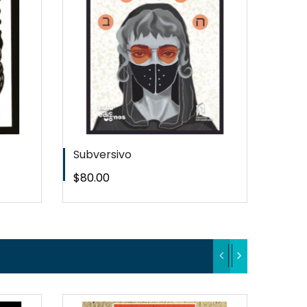
T
WISHLIST
Subversivo
Dond
Precio
Preci
$80.00
$120.