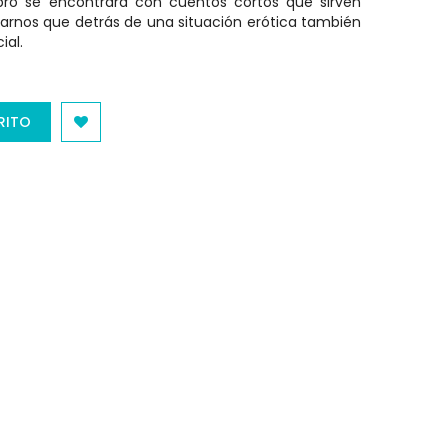
libro se encontrará con cuentos cortos que sirven
arnos que detrás de una situación erótica también
ial.
RITO