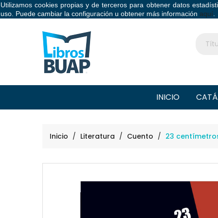
Utilizamos cookies propias y de terceros para obtener datos estadís
Libros BUAP
uso. Puede cambiar la configuración u obtener más información
aquí
.
INICIO
CATÁ
Inicio
Literatura
Cuento
23 centímetro