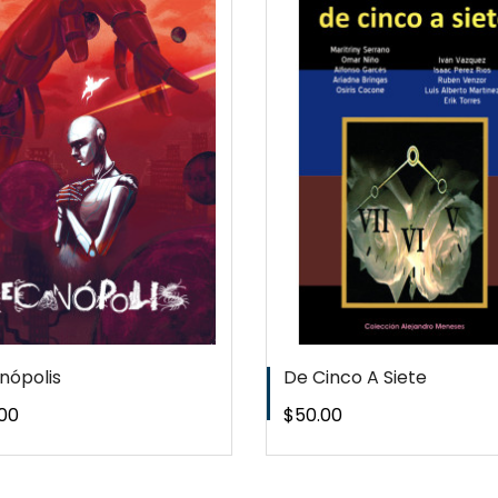
QUICKVIEW
QUICKVI
WISHLIST
WISHLIS
nópolis
De Cinco A Siete
o
Precio
00
$50.00