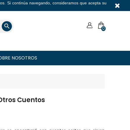
icios. Si continúa navegando, consideramos que acepta su
Moneda

0
OBRE NOSOTROS
Otros Cuentos