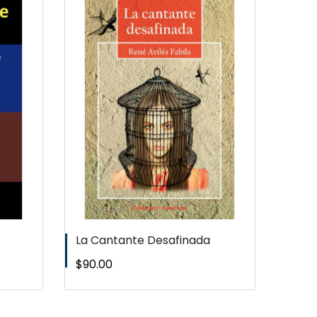
EW
QUICKVIEW
T
WISHLIST
La Cantante Desafinada
Comm
Precio
Preci
$90.00
$250