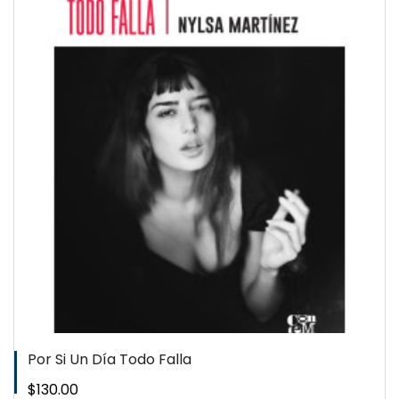
QUICKVIEW
WISHLIST
Por Si Un Día Todo Falla
Precio
$130.00