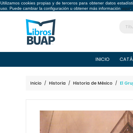
Utilizamos cookies propias y de terceros para obtener datos estadís
Libros BUAP
uso. Puede cambiar la configuración u obtener más información
aquí
.
INICIO
CATÁ
Inicio
Historia
Historia de México
El Gr