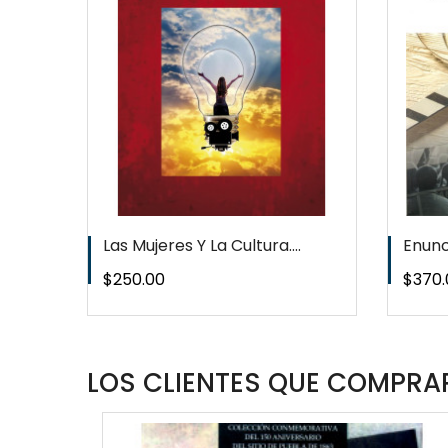
T
WISHLIST
Las Mujeres Y La Cultura....
Enunc
Precio
Preci
$250.00
$370.
LOS CLIENTES QUE COMPRAR