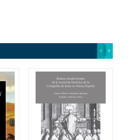
EW
QUICKVIEW
T
WISHLIST