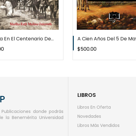
a En El Centenario De...
A Cien Años Del 5 De May
o
Precio
00
$500.00
LIBROS
AP
Libros En Oferta
e Publicaciones donde podrás
Novedades
de la Benemérita Universidad
Libros Más Vendidos