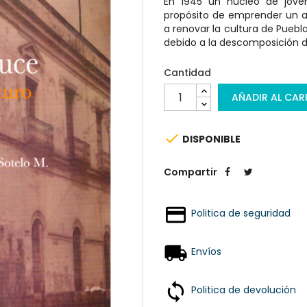
En 1945 un núcleo de jóven
propósito de emprender un 
a renovar la cultura de Pueb
debido a la descomposición d
Cantidad
AÑADIR AL CAR

DISPONIBLE
Compartir
Politica de seguridad
Envíos
Politica de devolución