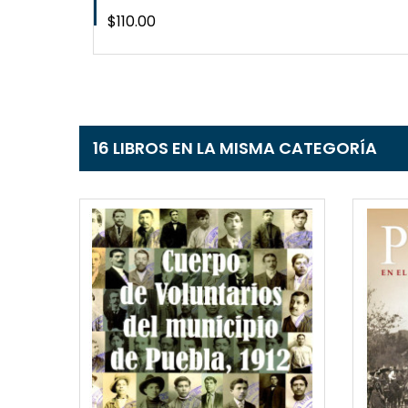
Precio
$110.00
16 LIBROS EN LA MISMA CATEGORÍA
EW
QUICKVIEW
T
WISHLIST