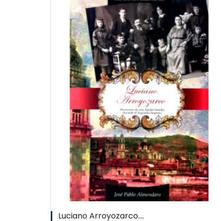
W
Luciano Arroyozarco....