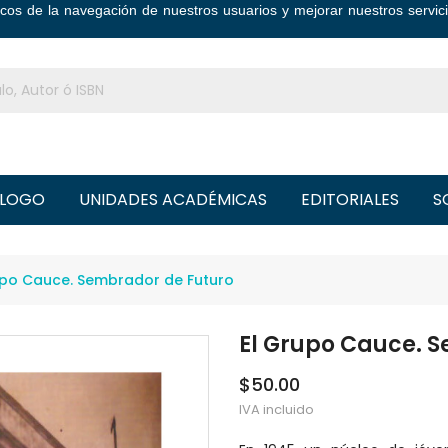
ticos de la navegación de nuestros usuarios y mejorar nuestros serv
LOGO
UNIDADES ACADÉMICAS
EDITORIALES
S
upo Cauce. Sembrador de Futuro
El Grupo Cauce. 
$50.00
IVA incluido