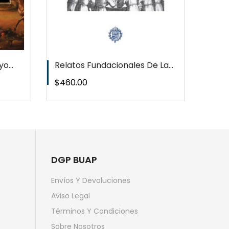
o...
Relatos Fundacionales De La...
Nómin
Precio
Preci
$460.00
$178
DGP BUAP
Envíos Y Devoluciones
Aviso Legal
Términos Y Condiciones
Sobre Nosotros