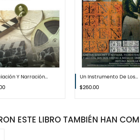
WISHLIST
iación Y Narración...
Un Instrumento De Los...
o
Precio
00
$260.00
ON ESTE LIBRO TAMBIÉN HAN COM