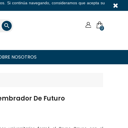
icios. Si continúa navegando, consideramos que acepta su
Moneda

0
OBRE NOSOTROS
Sembrador De Futuro