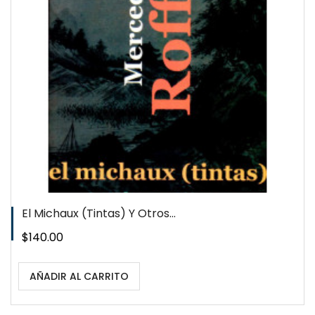
QUICKVIEW
WISHLIST
El Michaux (tintas) Y Otros...
Precio
$140.00
AÑADIR AL CARRITO