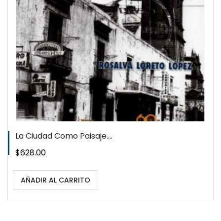
QUICKVIEW
WISHLIST
La Ciudad Como Paisaje....
Precio
$628.00
AÑADIR AL CARRITO