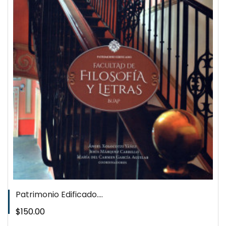
QUICKVIEW
WISHLIST
Patrimonio Edificado....
Precio
$150.00