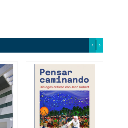
EW
QUICKVIEW
T
WISHLIST