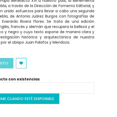
 Papa Benedicto XVI a nuestro país, la Benemérita
a, a través de la Dirección de Fomento Editorial, y
han unido esfuerzos para llevar a cabo una segunda
ebla, de Antonio Juárez Burgos con fotografías de
 Everardo Rivera Flores. Se trata de una edición
glés, francés y alemán que recupera la belleza y el
nco y negro y cuyo texto expone de manera clara y
nvestigación histórica y arquitectónica de nuestra
 por el obispo Juan Palafox y Mendoza.
RITO
cto con existencias
RME CUANDO ESTÉ DISPONIBLE