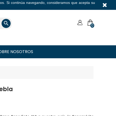
icios. Si continúa navegando, consideramos que acepta su
Moneda

0
OBRE NOSOTROS
uebla