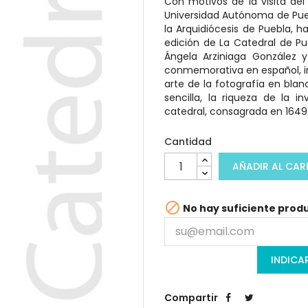
Con motivos de la visita del
Universidad Autónoma de Puebl
la Arquidiócesis de Puebla, 
edición de La Catedral de Pu
Ángela Arziniaga González y
conmemorativa en español, in
arte de la fotografía en bla
sencilla, la riqueza de la i
catedral, consagrada en 1649
Cantidad
AÑADIR AL CAR

No hay suficiente produ
INDICA
Compartir