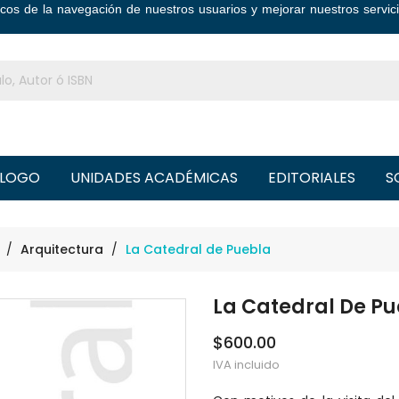
ticos de la navegación de nuestros usuarios y mejorar nuestros serv
LOGO
UNIDADES ACADÉMICAS
EDITORIALES
S
Arquitectura
La Catedral de Puebla
La Catedral De P
$600.00
IVA incluido