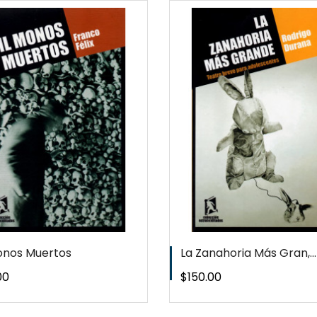
QUICKVIEW
QUICKVI
WISHLIST
WISHLIS
onos Muertos
La Zanahoria Más Gran,...
o
Precio
00
$150.00