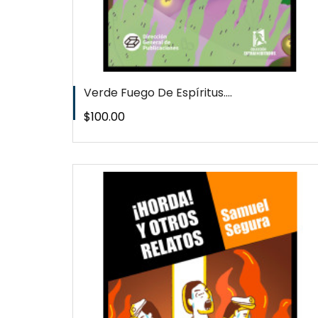
Verde Fuego De Espíritus....
Precio
$100.00
W