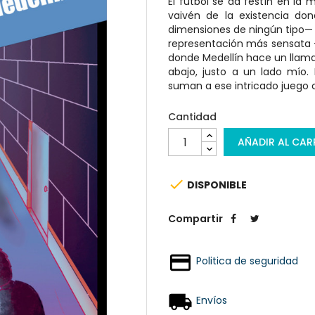
El futbol se da festín en la
vaivén de la existencia do
dimensiones de ningún tipo— l
representación más sensata —
donde Medellín hace un llamado
abajo, justo a un lado mío. 
suman a ese intricado juego ob
Cantidad
AÑADIR AL CAR

DISPONIBLE
Compartir
Politica de seguridad
Envíos