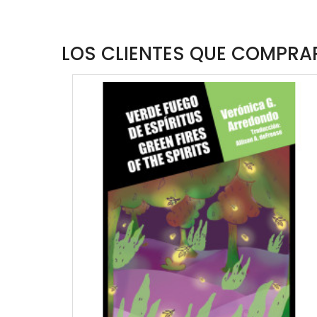
LOS CLIENTES QUE COMPRAR
W
QUICKVIEW
WISHLIST