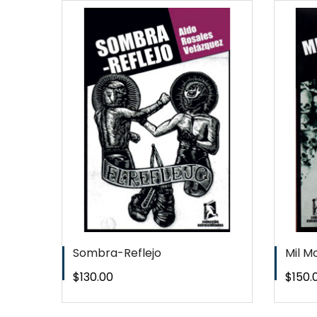
EW
QUICKVIEW
T
WISHLIST
Sombra-Reflejo
Mil M
Precio
Preci
$130.00
$150.