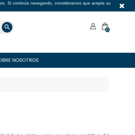
icios. Si continúa navegando, consideramos que acepta su
Moneda

0
OBRE NOSOTROS