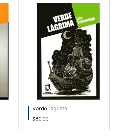
EW
QUICKVIEW
T
WISHLIST
Verde Lágrima
Subv
Precio
Preci
$80.00
$80.