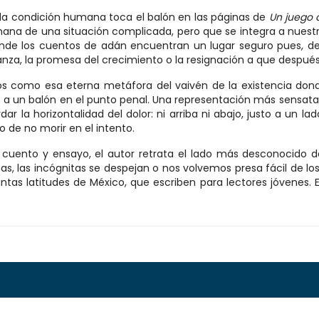
 la condición humana toca el balón en las páginas de
Un juego 
a de una situación complicada, pero que se integra a nuestras
e los cuentos de adán encuentran un lugar seguro pues, despu
nza, la promesa del crecimiento o la resignación a que después
latos como esa eterna metáfora del vaivén de la existencia don
 a un balón en el punto penal. Una representación más sensata 
 la horizontalidad del dolor: ni arriba ni abajo, justo a un lad
o de no morir en el intento.
cuento y ensayo, el autor retrata el lado más desconocido d
as, las incógnitas se despejan o nos volvemos presa fácil de lo
intas latitudes de México, que escriben para lectores jóvenes. E