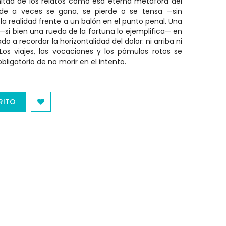
 mitad de los relatos como esa eterna metáfora del
nde a veces se gana, se pierde o se tensa —sin
a realidad frente a un balón en el punto penal. Una
si bien una rueda de la fortuna lo ejemplifica— en
 a recordar la horizontalidad del dolor: ni arriba ni
Los viajes, las vocaciones y los pómulos rotos se
ligatorio de no morir en el intento.
RITO