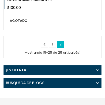
Precio
$100.00
AGOTADO

1
2
Mostrando 19-26 de 26 artículo(s)
¡EN OFERTA!
BÚSQUEDA DE BLOGS