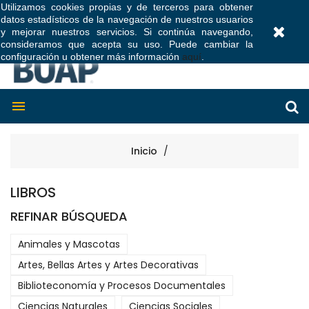
Utilizamos cookies propias y de terceros para obtener
datos estadísticos de la navegación de nuestros usuarios
0
y mejorar nuestros servicios. Si continúa navegando,
consideramos que acepta su uso. Puede cambiar la
configuración u obtener más información
aquí
.

Inicio
LIBROS
REFINAR BÚSQUEDA
Animales y Mascotas
Artes, Bellas Artes y Artes Decorativas
Biblioteconomía y Procesos Documentales
Ciencias Naturales
Ciencias Sociales