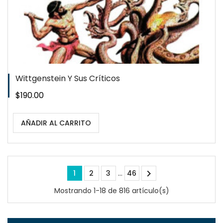
Wittgenstein Y Sus Críticos
Precio
$190.00
AÑADIR AL CARRITO

1
2
3
…
46
Mostrando 1-18 de 816 artículo(s)