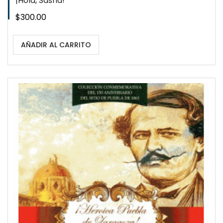
¡Hola, Sasha!
Precio
$300.00
AÑADIR AL CARRITO