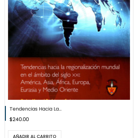
Tendencias Hacia La...
Precio
$240.00
AÑADIR AL CARRITO