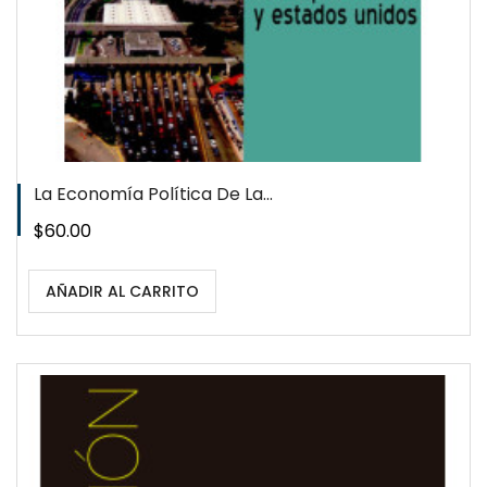
La Economía Política De La...
Precio
$60.00
AÑADIR AL CARRITO