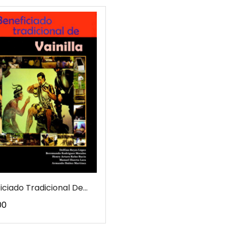
iciado Tradicional De...
o
00