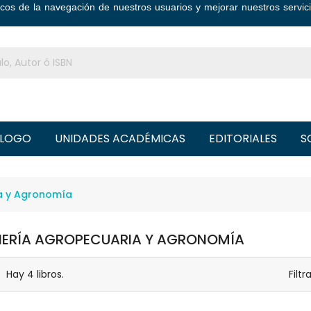
ticos de la navegación de nuestros usuarios y mejorar nuestros serv
LOGO
UNIDADES ACADÉMICAS
EDITORIALES
S
a y Agronomía
IERÍA AGROPECUARIA Y AGRONOMÍA
Hay 4 libros.
Filtr