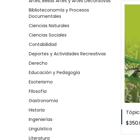
Artes, Bellas Artes y Artes Decorativas
Biblioteconomía y Procesos
Documentales
Ciencias Naturales
QUICKVIEW
Ciencias Sociales
Contabilidad
WISHLIST
Deportes y Actividades Recreativas
Derecho
Educación y Pedagogía
Esoterismo
Filosofía
Gastronomía
Historia
Tópic
Ingenierías
Preci
$350.
Lingüística
Literatura