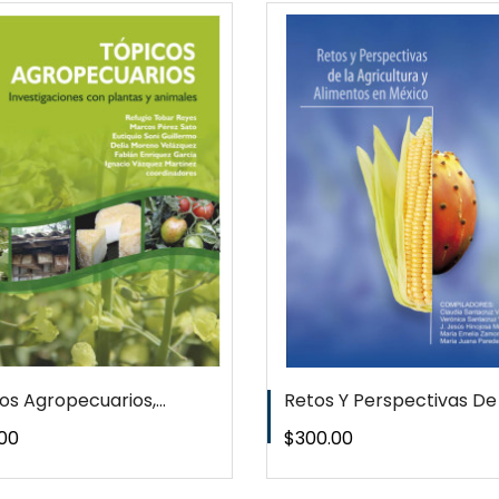
QUICKVIEW
QUICKVI
WISHLIST
WISHLIS
os Agropecuarios,...
Retos Y Perspectivas De L
o
Precio
00
$300.00