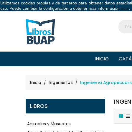
Utilizamos cookies propias y de terceros para obtener datos estadís
Libros BUAP
uso. Puede cambiar la configuración u obtener más información
aquí
.
INICIO
CATÁ
Inicio
Ingenierías
Ingeniería Agropecuari
INGEN
LIBROS
Animales y Mascotas