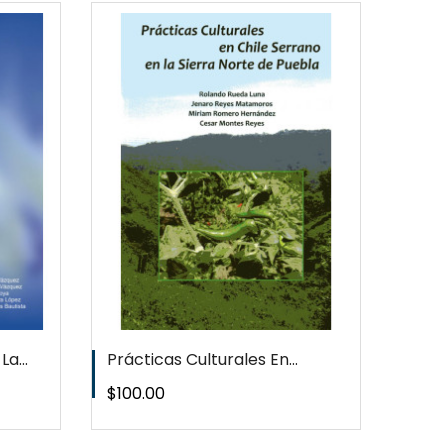
EW
T
a...
Prácticas Culturales En...
Precio
$100.00