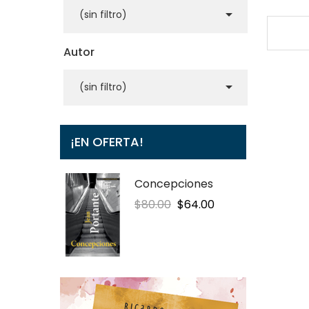

(sin filtro)
Autor

(sin filtro)
¡EN OFERTA!
Concepciones
Precio
Precio
$80.00
$64.00
regular