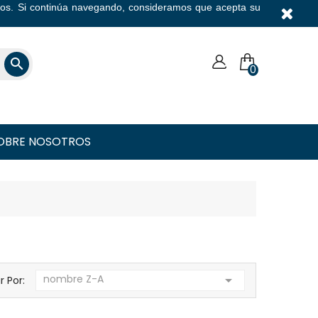
icios. Si continúa navegando, consideramos que acepta su
Moneda

0
OBRE NOSOTROS
nombre Z-A

ar Por: