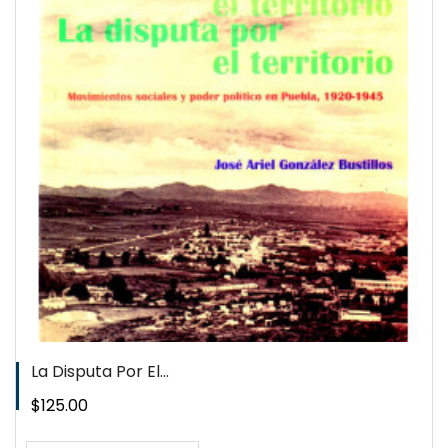
QUICKVIEW
WISHLIST
La Disputa Por El...
Precio
$125.00