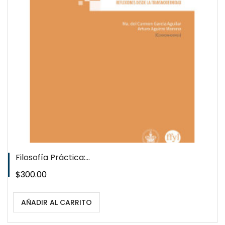
QUICKVIEW
WISHLIST
Filosofía Práctica:...
Precio
$300.00
AÑADIR AL CARRITO