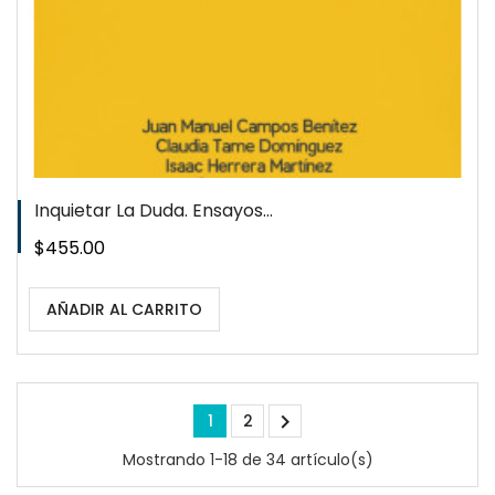
Inquietar La Duda. Ensayos...
Precio
$455.00
AÑADIR AL CARRITO

1
2
Mostrando 1-18 de 34 artículo(s)